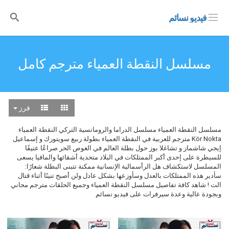
فيديو نسائم
مسلسل النقطة العمياء مترجم كامل
فرز
مسلسل النقطة العمياء مسلسل الدراما والرومانسية التركي النقطة العمياء
Kör Nokta مترجم للعربية في النقطة العمياء بطولة ربيع سويتورك و إسماعيل
إيجي شاشماز و تشاغلا بوز حول بطلة العالم في الغوص الحر صراعًا عنيفًا
للسيطرة على إحدى أكبر الممتلكات في البلاد متحدية أشقائها والمافيا يسعى
المسلسل لاستكشاف هل الرأسمالية الإنسانية ممكنة تتبنى البطلة شعارًا:
سأدير هذه الممتلكات بالعدل وسأوزعها بشكل عادل ولن أصبح تنينًا أثناء قتال
الت ! شاهد كافة تفاصيل مسلسل النقطة العمياء وجميع الحلقات مترجم مجاني
وبجودة عالية وعدة سيرفرات على فيديو نسائم