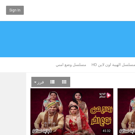
Sign In
لسل الهيبة اون لاين HD
مسلسل وضع امني
فرز
45:32