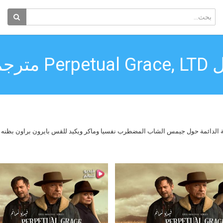
رجم كامل
اجنبي Perpetual Grace, LTD 2019 بعنوان النعمة الدائمة حول جيمس الشاب المضطرب نفسيا وماكر ويكيد للقس 