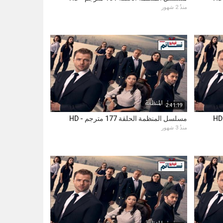
منذُ 2 شهور
2:41:19
مسلسل المنظمة الحلقة 177 مترجم - HD
منذُ 3 شهور