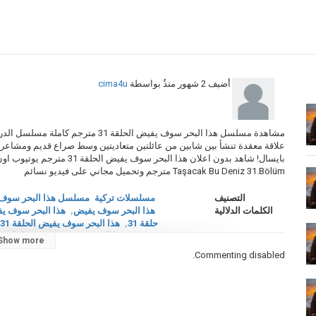
أضيف
2 شهور منذُ
بواسطة
cima4u
علاقة معقدة تنشأ بين شابين من عائلتين متعاديتين وسط صراع قديم ومشاعر متن
Taşacak Bu Deniz 31.Bölüm مترجم وتحميل مجاني على فيديو نسائم
التصنيف
مسلسلات تركية
مسلسل هذا البحر سوف 
الكلمات الدلالية
هذا البحر سوف يفيض
,
هذا البحر سوف يفي
حلقة 31
,
هذا البحر سوف يفيض الحلقة 31 كاملة
مترجم
,
هذا البحر سوف يفيض 31
,
اعلان هذ
Show more
Taşacak Bu Deniz الحلقة 31 مترجم
,
m
Commenting disabled.
مسلسلات تركية 2026
,
موقع قرمزي
,
قص