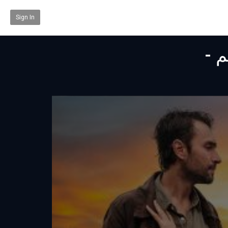
Sign In
ة مترجم -