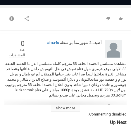
0
أضيف
2 شهور منذُ
بواسطة
cima4u
عدد
المشاهدات
مشاهدة مسلسل الحسد الحلقة 33 مترجم كاملة مسلسل الدراما الحسد الحلقة
33 الاولى موقع قرمزي حول فتاة تعيش في ظل التهميش داخل عائلتها وتتصاعد
مشاعر الغيرة بداخلها لتبدأ صراعات تغير حياتها للممثلان أوزغو نامال و بيريل
بوزام و حفصة نور سانجاكتوتان و ديلارا أكسوييك و صلاح الدين باشالي و محمد
جونسور و هانده دوغان دمير! شاهد بدون اعلان الحسد الحلقة 33 مترجم يوتيوب
اون لاين HD 720p قصة عشق جودة 1080p مباشر على قناة kiskanmak
33.Bölüm مترجم وتحميل مجاني على فيديو نسائم
التصنيف
Show more
مسلسلات تركية
مسلسل الحسد مترجم كامل
Commenting disabled.
الكلمات الدلالية
Up Next
الحسد
,
الحسد الحلقة 33
,
الحسد حلقة 33
,
الحسد الحلقة 33 كاملة
,
الحسد
حلقة 33 مترجم
,
الحسد 33
,
اعلان الحسد الحلقة 33 مترجم
,
kiskanmak