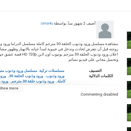
أضيف
2 شهور منذُ
بواسطة
cima4u
زوجته قبل أن تتعرض لحادث وتدخل في غيبوبة لتبدأ حياته بالانهيار وظهور مشا
وتحميل مجاني على فيديو نسائم
التصنيف
مسلسلات تركية
مسلسل ورود وذنوب متر
الكلمات الدلالية
ورود وذنوب
,
ورود وذنوب الحلقة 30
,
ورود
كاملة
,
ورود وذنوب حلقة 30 مترجم
,
ورود و
مترجم
,
Güller ve Günahlar الحلقة 30 مترجم
Show more
30.Bölüm
,
مسلسلات تركية 2026
,
موقع
Commenting disabled.