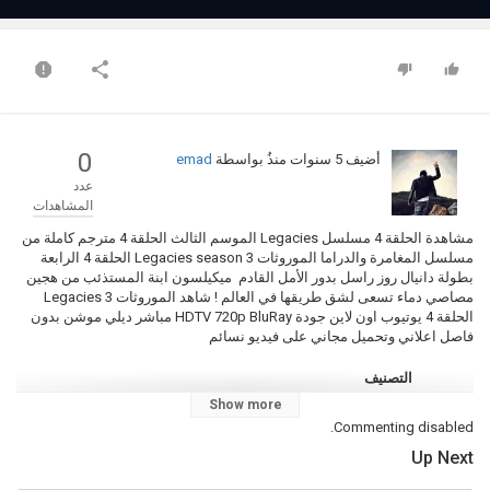
0
أضيف
5 سنوات منذُ
بواسطة
emad
عدد
المشاهدات
مشاهدة الحلقة 4 مسلسل Legacies الموسم الثالث الحلقة 4 مترجم كاملة من
مسلسل المغامرة والدراما الموروثات Legacies season 3 الحلقة 4 الرابعة
بطولة دانيال روز راسل بدور الأمل القادم ميكيلسون ابنة المستذئب من هجين
مصاصي دماء تسعى لشق طريقها في العالم ! شاهد الموروثات Legacies 3
الحلقة 4 يوتيوب اون لاين جودة HDTV 720p BluRay مباشر ديلي موشن بدون
فاصل اعلاني وتحميل مجاني على فيديو نسائم
التصنيف
مسلسل Legacies مترجم كامل
Show more
الكلمات الدلالية
Commenting disabled.
مسلسل
,
Legacies
,
الموسم 3
,
الحلقة 4
,
حلقة 4
,
مترجم
,
كامل
,
Up Next
الموروثات
,
الموروثات 3 الحلقة 4
,
الموروثات 3 حلقة 4
,
Legacies 3 الحلقة
4
,
Legacies 3 حلقة 4
,
Legacies الموسم 3 الحلقة 4
,
Legacies الجزء 3