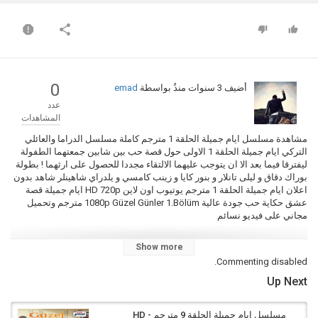
0
أضيف
3 سنوات منذُ
بواسطة
emad
عدد
المشاهدات
مشاهدة مسلسل ايام جميلة الحلقة 1 مترجم كاملة مسلسل الدراما والعائلي
التركي ايام جميلة الحلقة 1 الاولى حول قصة حب بين شابين جمعتهما الطفولة
ليفترقا فيما بعد الا ان يتوجب عليهما الالتقاء مجددا للحصول على ارثهما ! بطولة
بوراك دقاق و ليلى تانلار و بنور كايا و زينب كامسي و يلدراي شاهينلر شاهد بدون
اعلان ايام جميلة الحلقة 1 مترجم يوتيوب اون لاين HD 720p ايام جميلة قصة
عشق حكاية حب جودة عالية 1080p Güzel Günler 1.Bölüm مترجم وتحميل
مجاني على فيديو نسائم
Show more
Commenting disabled.
التصنيف
مسلسل ايام جميلة مترجم كامل
Up Next
الكلمات الدلالية
ايام جميلة
,
ايام جميلة الحلقة 1
,
ايام جميلة حلقة 1
,
ايام جميلة الحلقة 1
مسلسل ايام جميلة الحلقة 9 مترجم - HD